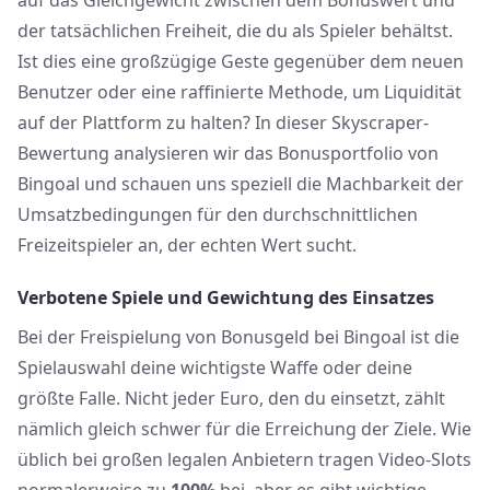
der tatsächlichen Freiheit, die du als Spieler behältst.
Ist dies eine großzügige Geste gegenüber dem neuen
Benutzer oder eine raffinierte Methode, um Liquidität
auf der Plattform zu halten? In dieser Skyscraper-
Bewertung analysieren wir das Bonusportfolio von
Bingoal und schauen uns speziell die Machbarkeit der
Umsatzbedingungen für den durchschnittlichen
Freizeitspieler an, der echten Wert sucht.
Verbotene Spiele und Gewichtung des Einsatzes
Bei der Freispielung von Bonusgeld bei Bingoal ist die
Spielauswahl deine wichtigste Waffe oder deine
größte Falle. Nicht jeder Euro, den du einsetzt, zählt
nämlich gleich schwer für die Erreichung der Ziele. Wie
üblich bei großen legalen Anbietern tragen Video-Slots
normalerweise zu
100%
bei, aber es gibt wichtige