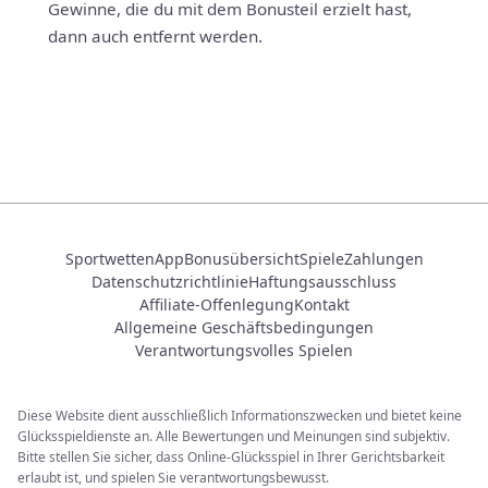
Gewinne, die du mit dem Bonusteil erzielt hast,
dann auch entfernt werden.
Sportwetten
App
Bonusübersicht
Spiele
Zahlungen
Datenschutzrichtlinie
Haftungsausschluss
Affiliate-Offenlegung
Kontakt
Allgemeine Geschäftsbedingungen
Verantwortungsvolles Spielen
Diese Website dient ausschließlich Informationszwecken und bietet keine
Glücksspieldienste an. Alle Bewertungen und Meinungen sind subjektiv.
Bitte stellen Sie sicher, dass Online-Glücksspiel in Ihrer Gerichtsbarkeit
erlaubt ist, und spielen Sie verantwortungsbewusst.