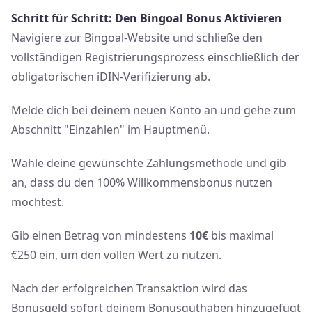
Schritt für Schritt: Den Bingoal Bonus Aktivieren
Navigiere zur Bingoal-Website und schließe den
vollständigen Registrierungsprozess einschließlich der
obligatorischen iDIN-Verifizierung ab.
Melde dich bei deinem neuen Konto an und gehe zum
Abschnitt "Einzahlen" im Hauptmenü.
Wähle deine gewünschte Zahlungsmethode und gib
an, dass du den 100% Willkommensbonus nutzen
möchtest.
Gib einen Betrag von mindestens
10€
bis maximal
€250 ein, um den vollen Wert zu nutzen.
Nach der erfolgreichen Transaktion wird das
Bonusgeld sofort deinem Bonusguthaben hinzugefügt