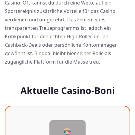
Casino. Oft kannst du durch eine Wette auf ein
Sportereignis zusätzliche Vorteile für das Casino
verdienen und umgekehrt. Das Fehlen eines
transparenten Treueprogramms ist jedoch ein
Kritikpunkt für den echten High-Roller, der an
Cashback-Deals oder persönliche Kontomanager
gewöhnt ist. Bingoal bleibt hier seiner Rolle als
zugängliche Plattform für die Masse treu.
Aktuelle Casino-Boni
🎰