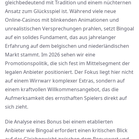
gleichbedeutend mit Tradition und einem nüchternen
Ansatz zum Glücksspiel ist. Während viele neue
Online-Casinos mit blinkenden Animationen und
unrealistischen Versprechungen prahlen, setzt Bingoal
auf ein solides Fundament, das aus jahrelanger
Erfahrung auf dem belgischen und niederländischen
Markt stammt. Im 2026 sehen wir eine
Promotionspolitik, die sich fest im Mittelsegment der
legalen Anbieter positioniert. Der Fokus liegt hier nicht
auf einem Wirrwarr komplexer Extras, sondern auf
einem kraftvollen Willkommensangebot, das die
Aufmerksamkeit des ernsthaften Spielers direkt auf
sich zieht.
Die Analyse eines Bonus bei einem etablierten
Anbieter wie Bingoal erfordert einen kritischen Blick
auf das Gleichgewicht zwischen dem Bonuswert und