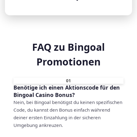
FAQ zu Bingoal
Promotionen
01
Benötige ich einen Aktionscode für den
Bingoal Casino Bonus?
Nein, bei Bingoal benötigst du keinen spezifischen
Code, du kannst den Bonus einfach während
deiner ersten Einzahlung in der sicheren
Umgebung ankreuzen.