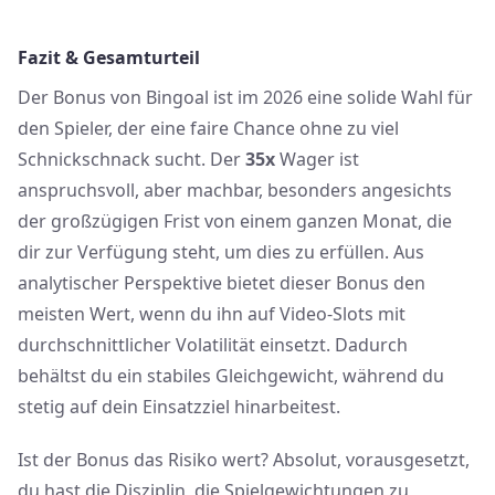
Fazit & Gesamturteil
Der Bonus von Bingoal ist im 2026 eine solide Wahl für
den Spieler, der eine faire Chance ohne zu viel
Schnickschnack sucht. Der
35x
Wager ist
anspruchsvoll, aber machbar, besonders angesichts
der großzügigen Frist von einem ganzen Monat, die
dir zur Verfügung steht, um dies zu erfüllen. Aus
analytischer Perspektive bietet dieser Bonus den
meisten Wert, wenn du ihn auf Video-Slots mit
durchschnittlicher Volatilität einsetzt. Dadurch
behältst du ein stabiles Gleichgewicht, während du
stetig auf dein Einsatzziel hinarbeitest.
Ist der Bonus das Risiko wert? Absolut, vorausgesetzt,
du hast die Disziplin, die Spielgewichtungen zu